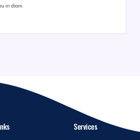
eu in diam.
inks
Services