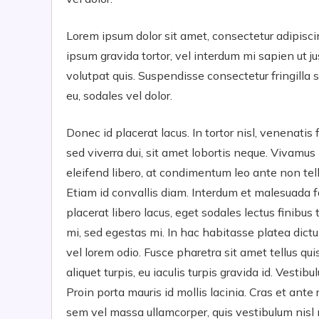
Lorem ipsum dolor sit amet, consectetur adipiscing
ipsum gravida tortor, vel interdum mi sapien ut j
volutpat quis. Suspendisse consectetur fringilla s
eu, sodales vel dolor.
Donec id placerat lacus. In tortor nisl, venenati
sed viverra dui, sit amet lobortis neque. Vivamus 
eleifend libero, at condimentum leo ante non tellus
Etiam id convallis diam. Interdum et malesuada 
placerat libero lacus, eget sodales lectus finibus 
mi, sed egestas mi. In hac habitasse platea dictu
vel lorem odio. Fusce pharetra sit amet tellus qui
aliquet turpis, eu iaculis turpis gravida id. Vestib
Proin porta mauris id mollis lacinia. Cras et ante r
sem vel massa ullamcorper, quis vestibulum nisl m