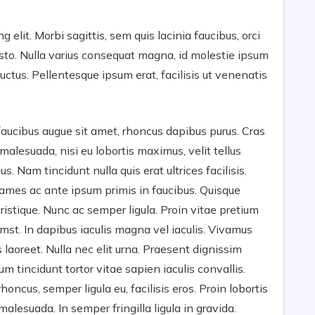
 elit. Morbi sagittis, sem quis lacinia faucibus, orci
usto. Nulla varius consequat magna, id molestie ipsum
uctus. Pellentesque ipsum erat, facilisis ut venenatis
s faucibus augue sit amet, rhoncus dapibus purus. Cras
malesuada, nisi eu lobortis maximus, velit tellus
. Nam tincidunt nulla quis erat ultrices facilisis.
fames ac ante ipsum primis in faucibus. Quisque
tristique. Nunc ac semper ligula. Proin vitae pretium
mst. In dapibus iaculis magna vel iaculis. Vivamus
s laoreet. Nulla nec elit urna. Praesent dignissim
ulum tincidunt tortor vitae sapien iaculis convallis.
honcus, semper ligula eu, facilisis eros. Proin lobortis
alesuada. In semper fringilla ligula in gravida.