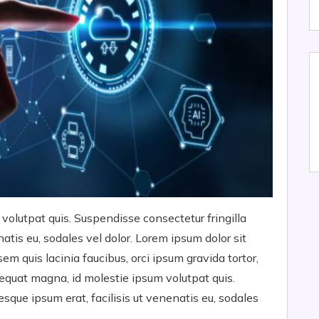
volutpat quis. Suspendisse consectetur fringilla
natis eu, sodales vel dolor. Lorem ipsum dolor sit
sem quis lacinia faucibus, orci ipsum gravida tortor,
sequat magna, id molestie ipsum volutpat quis.
esque ipsum erat, facilisis ut venenatis eu, sodales